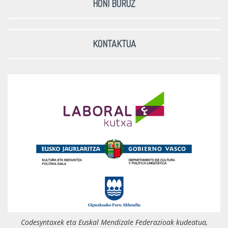
HONI BURUZ
KONTAKTUA
Codesyntaxek eta Euskal Mendizale Federazioak kudeatua,