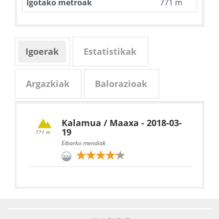
Igotako metroak
771 m
Igoerak
Estatistikak
Argazkiak
Balorazioak
Kalamua / Maaxa - 2018-03-
19
771 m
Eibarko mendiak