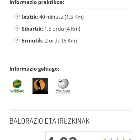
Informazio praktikoa:
Ixutik:
40 minutu (1,5 Km)
Eibartik:
1,5 ordu (4 Km)
Ermutik:
2 ordu (6 Km)
Informazio gehiago:
BALORAZIO ETA IRUZKINAK