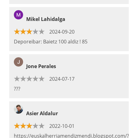
Mikel Lahidalga
2024-09-20
Deporeibar: Baietz 100 aldiz ! 85
Jone Perales
2024-07-17
???
Asier Aldalur
2022-10-01
https://euskalherriamendizmendi.blogspot.com/?