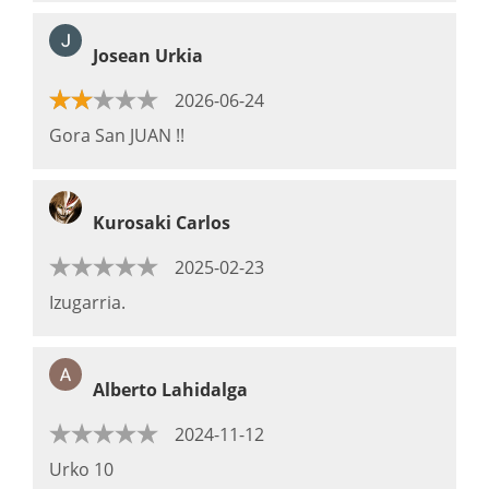
Josean Urkia
2026-06-24
Gora San JUAN !!
Kurosaki Carlos
2025-02-23
Izugarria.
Alberto Lahidalga
2024-11-12
Urko 10