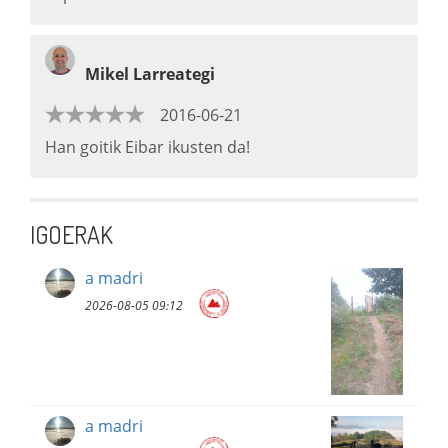
Mikel Larreategi
2016-06-21
Han goitik Eibar ikusten da!
IGOERAK
a madri
2026-08-05 09:12
a madri