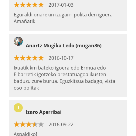
2017-01-03
Eguraldi onarekin izugarri polita den igoera
Amañatik
Anartz Mugika Ledo (mugan86)
2016-10-17
Ixuatik km bateko igoera edo Ermua edo
Eibarretik igotzeko prestatuagoa ikusten
baduzu zure burua. Eguzkitsua badago, vista
oso politak
I
Izaro Aperribai
2016-09-22
Aspaldiko!