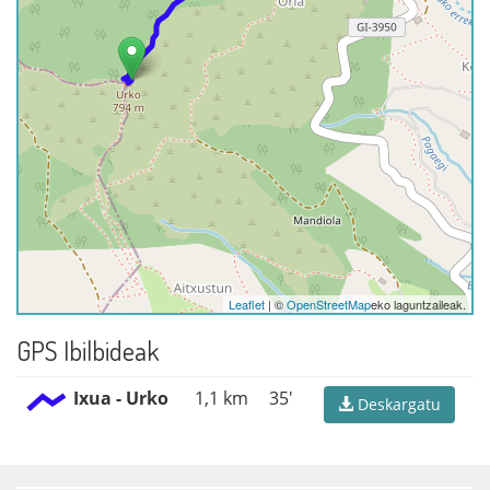
Leaflet
| ©
OpenStreetMap
eko laguntzaileak.
GPS Ibilbideak
Ixua - Urko
1,1 km
35'
Deskargatu