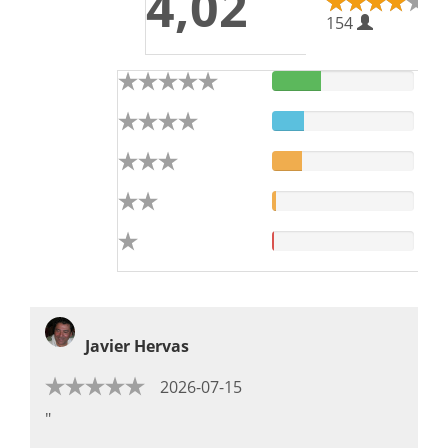
4,02
154
Javier Hervas
2026-07-15
"