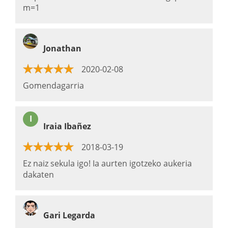
m=1
Jonathan
2020-02-08
Gomendagarria
I
Iraia Ibañez
2018-03-19
Ez naiz sekula igo! Ia aurten igotzeko aukeria
dakaten
Gari Legarda