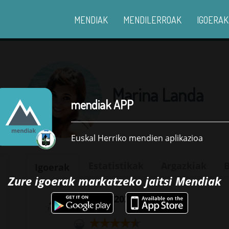
MENDIAK
MENDILERROAK
IGOERAK
Marina Landa
mendiak APP
Euskal Herriko mendien aplikazioa
Estatistikak
Argazkiak
B
Igoerak
Zure igoerak markatzeko jaitsi
Mendiak
Hernio - 2021-07-10
1078 m
Hernio