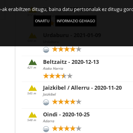
Xoxote - 2021-01-16
-ak erabiltzen ditugu, baina datu pertsonalak ez ditugu gor
912 m
Izarraitz
ONARTU
INFORMAZIO GEHIAGO
Urdaburu - 2021-01-09
599 m
Urdaburu
Beltzaitz - 2020-12-13
421 m
Aiako Harria
Jaizkibel / Allerru - 2020-11-20
545 m
Jaizkibel
Oindi - 2020-10-25
548 m
Adarra