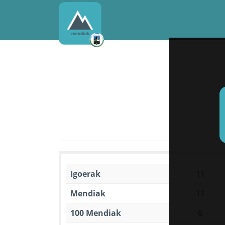
Igoerak
11
Mendiak
11
100 Mendiak
6