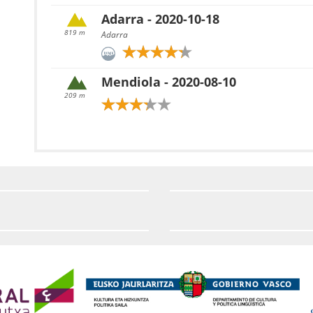
Adarra - 2020-10-18
819 m
Adarra
Mendiola - 2020-08-10
209 m
Ulia - 2020-08-02
234 m
Artiaga - 2020-07-25
209 m
Azkua - 2020-02-01
786 m
Aizkolegi