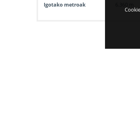
Igotako metroak
6.360 m
Cookie