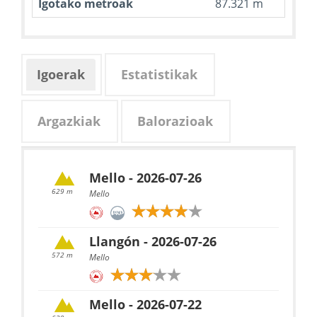
Igotako metroak
87.321 m
Igoerak
Estatistikak
Argazkiak
Balorazioak
Mello - 2026-07-26
629 m
Mello
Llangón - 2026-07-26
572 m
Mello
Mello - 2026-07-22