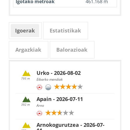
Igotako metroak
461.168 m
Igoerak
Estatistikak
Argazkiak
Balorazioak
Urko - 2026-08-02
795 m
Eibarko mendiak
Apain - 2026-07-11
392 m
Arno
Arnokogurutzea - 2026-07-