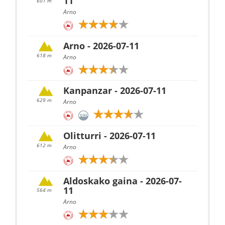
11
601 m
Arno
Arno - 2026-07-11
618 m
Arno
Kanpanzar - 2026-07-11
629 m
Arno
Olitturri - 2026-07-11
612 m
Arno
Aldoskako gaina - 2026-07-
11
564 m
Arno