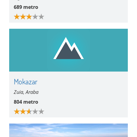
689 metro
Mokazar
Zuia, Araba
804 metro