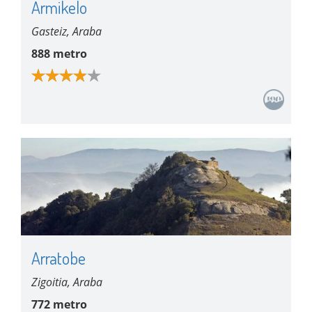
Armikelo
Gasteiz, Araba
888 metro
Arratobe
Zigoitia, Araba
772 metro