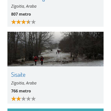
Zigoitia, Araba
807 metro
Sisaite
Zigoitia, Araba
766 metro