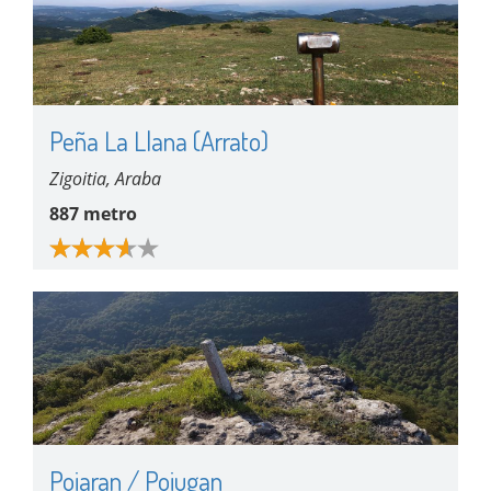
Peña La Llana (Arrato)
Zigoitia, Araba
887 metro
Poiaran / Poiugan