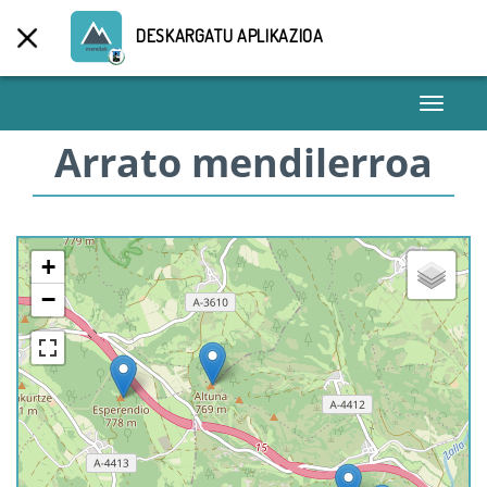
DESKARGATU APLIKAZIOA
Toggle
navigati
Arrato mendilerroa
+
−