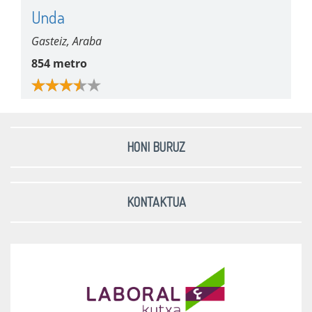
Unda
Gasteiz, Araba
854 metro
HONI BURUZ
KONTAKTUA