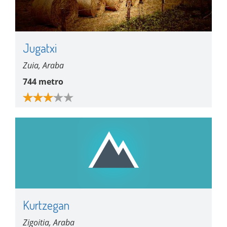
Jugatxi
Zuia, Araba
744 metro
Kurtzegan
Zigoitia, Araba