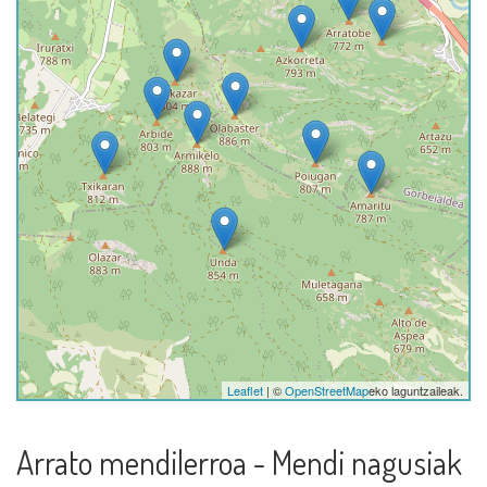
Leaflet
| ©
OpenStreetMap
eko laguntzaileak.
Arrato mendilerroa - Mendi nagusiak