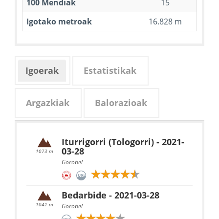
100 Mendiak
15
Igotako metroak
16.828 m
Igoerak
Estatistikak
Argazkiak
Balorazioak
Iturrigorri (Tologorri) - 2021-
03-28
1073 m
Gorobel
Bedarbide - 2021-03-28
1041 m
Gorobel