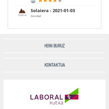
Solaiera - 2021-01-03
1038 m
Gorobel
Txolope - 2021-01-03
1027 m
Gorobel
HONI BURUZ
Oiz - 2020-12-31
1026 m
Oiz
KONTAKTUA
Aizkorri - 2020-12-27
1523 m
Aizkorri
Toloño - 2020-12-14
1277 m
Toloño