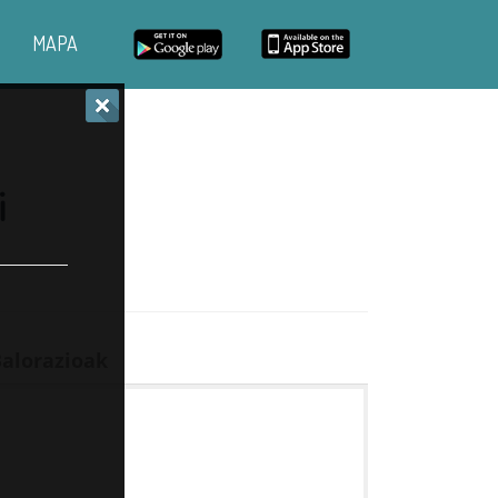
MAPA
i
alorazioak