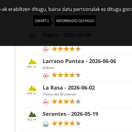
Kurutzeta - 2026-06-06
-ak erabiltzen ditugu, baina datu pertsonalak ez ditugu gor
1214 m
Anboto
ONARTU
INFORMAZIO GEHIAGO
Elgoin - 2026-06-06
1243 m
Anboto
Larrano Puntea - 2026-06-06
981 m
Anboto
La Rasa - 2026-06-02
606 m
Triano eta Grumeran
Serantes - 2026-05-19
452 m