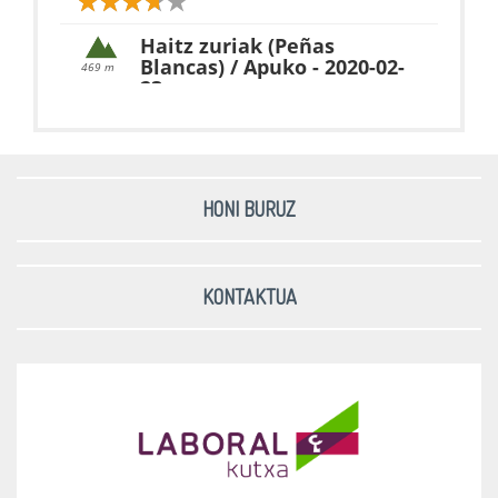
Haitz zuriak (Peñas
Blancas) / Apuko - 2020-02-
469 m
23
Sasiburu
Bitarratxu - 2020-02-22
HONI BURUZ
521 m
Triano eta Grumeran
Sollube - 2019-12-10
KONTAKTUA
684 m
Sollube
Jatatxiki / Iñardi - 2019-02-
23
555 m
Zamaia - 2018-11-17