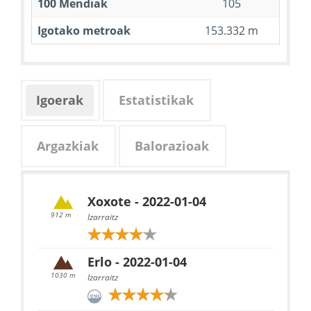
100 Mendiak
105
Igotako metroak
153.332 m
Igoerak
Estatistikak
Argazkiak
Balorazioak
Xoxote - 2022-01-04
912 m
Izarraitz
Erlo - 2022-01-04
1030 m
Izarraitz