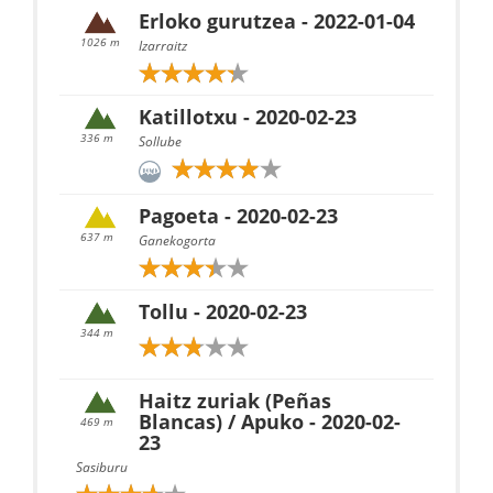
Erloko gurutzea - 2022-01-04
1026 m
Izarraitz
Katillotxu - 2020-02-23
336 m
Sollube
Pagoeta - 2020-02-23
637 m
Ganekogorta
Tollu - 2020-02-23
344 m
Haitz zuriak (Peñas
Blancas) / Apuko - 2020-02-
469 m
23
Sasiburu