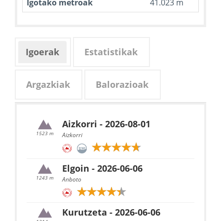
Igotako metroak
41.023 m
Igoerak
Estatistikak
Argazkiak
Balorazioak
Aizkorri - 2026-08-01
1523 m
Aizkorri
Elgoin - 2026-06-06
1243 m
Anboto
Kurutzeta - 2026-06-06