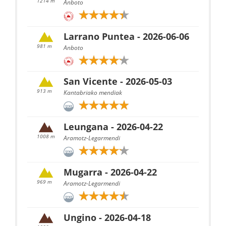
1214 m
Anboto
Larrano Puntea - 2026-06-06
981 m
Anboto
San Vicente - 2026-05-03
913 m
Kantabriako mendiak
Leungana - 2026-04-22
1008 m
Aramotz-Legarmendi
Mugarra - 2026-04-22
969 m
Aramotz-Legarmendi
Ungino - 2026-04-18