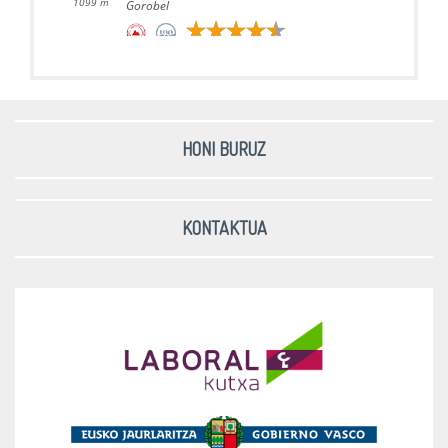
1099 m
Gorobel
Iturrigorri (Tologorri) - 2026-
03-21
1073 m
Gorobel
HONI BURUZ
Eretza - 2026-03-19
887 m
Triano eta Grumeran
KONTAKTUA
Ihurbain - 2026-03-08
1416 m
Andia
Beriain (San Donato) - 2026-
03-08
1493 m
Andia