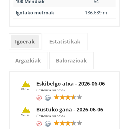
100 Mendiak
64
Igotako metroak
136.639 m
Igoerak
Estatistikak
Argazkiak
Balorazioak
Eskibelgo atxa - 2026-06-06
816 m
Gasteizko mendiak
Bustuko gana - 2026-06-06
976 m
Gasteizko mendiak