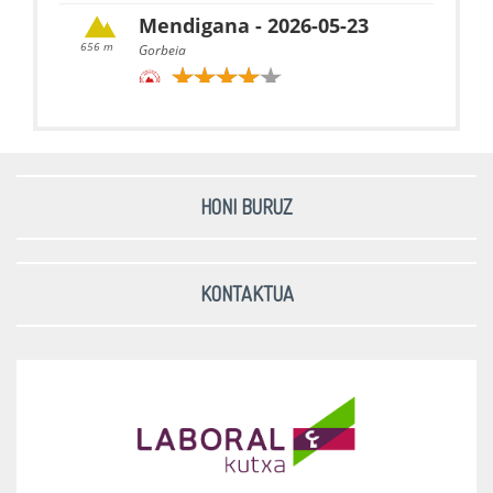
Mendigana - 2026-05-23
656 m
Gorbeia
Untzueta - 2026-05-23
770 m
Gorbeia
HONI BURUZ
Kamaraka - 2026-05-23
797 m
Ganekogorta
KONTAKTUA
Mello - 2026-05-09
629 m
Mello
Alen - 2026-05-09
804 m
Alen