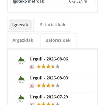
Igotako metroak
672.324 m
Igoerak
Estatistikak
Argazkiak
Balorazioak
Urgull - 2026-08-06
125 m
Urgull - 2026-08-03
125 m
Urgull - 2026-07-29
125 m