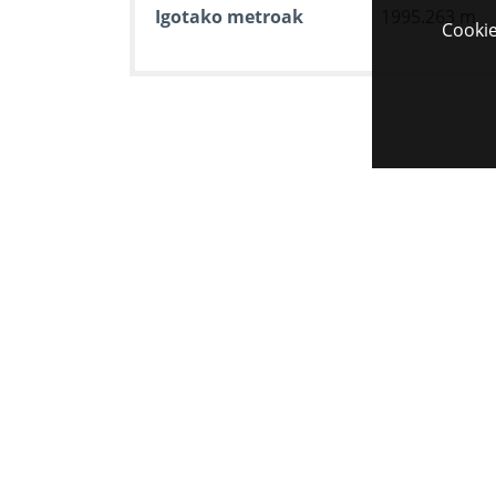
Igotako metroak
1995.263 m
Cookie