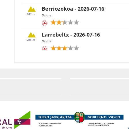
Berriozokoa - 2026-07-16
983 m
Belate
Larrebeltx - 2026-07-16
906 m
Belate
Garmendia - 2026-07-16
1059 m
Belate
Txaruta / Larrazmendi - 2026-07-1
1081 m
Belate
Pagoaundi - 2026-07-16
1029 m
Belate