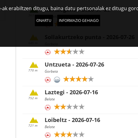
-ak erabiltzen ditugu, baina datu pertsonalak ez ditugu gor
Kurtzegana - 2026-07-26
363 m
Gorbeia
ONARTU
INFORMAZIO GEHIAGO
Sollakurtzeko punta - 2026-07-26
645 m
Gorbeia
Untzueta - 2026-07-26
770 m
Gorbeia
Laztegi - 2026-07-16
752 m
Belate
Loibeltz - 2026-07-16
721 m
Belate