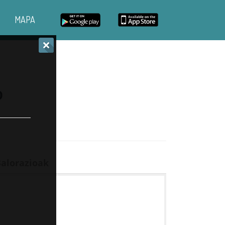
MAPA
o
alorazioak