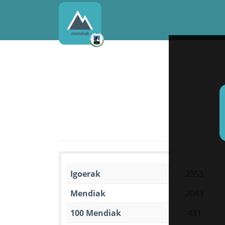
Igoerak
2353
Mendiak
2043
100 Mendiak
431